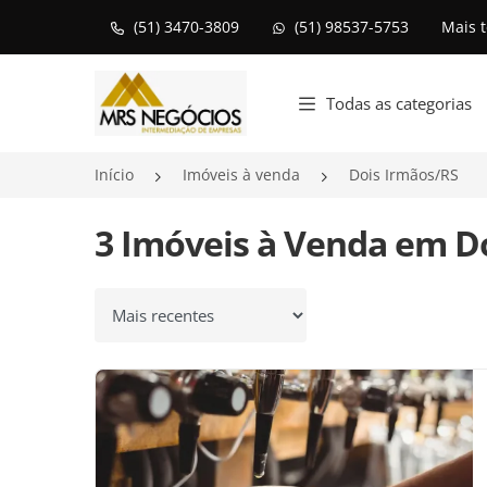
(51) 3470-3809
(51) 98537-5753
Mais 
Página inicial
Todas as categorias
Início
Imóveis à venda
Dois Irmãos/RS
3 Imóveis à Venda em Do
Ordenar por