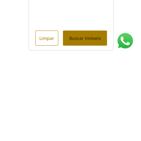
Limpar
Buscar Imóveis
ágina inicial
RECI: 40520