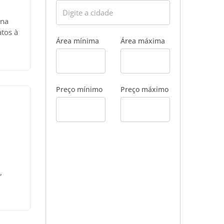
 na
atos à
Área mínima
Área máxima
ponto
por
vel:
S:
Preço mínimo
Preço máximo
da;
ias,
e
2024-
área
o:
,
 dia.
 (51)
arial;
úncio
dada
 em
cordo