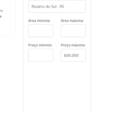
em
 e
Área mínima
Área máxima
Por
de
onado
Preço mínimo
Preço máximo
izada:
o:
m
a
daria.
; -
 -
m²