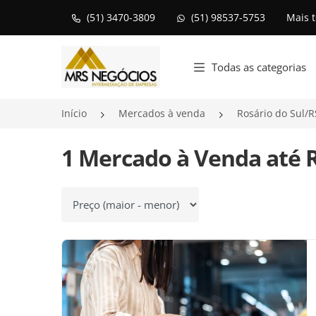
(51) 3470-3809
(51) 98537-5753
Mais 
Página inicial
Todas as categorias
Início
Mercados à venda
Rosário do Sul/R
1 Mercado à Venda até R
Ordenar por