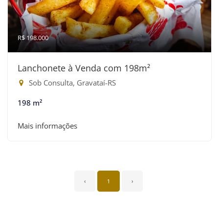
R$ 198.000
Lanchonete à Venda com 198m²
Sob Consulta, Gravataí-RS
198 m²
Mais informações
‹
1
›