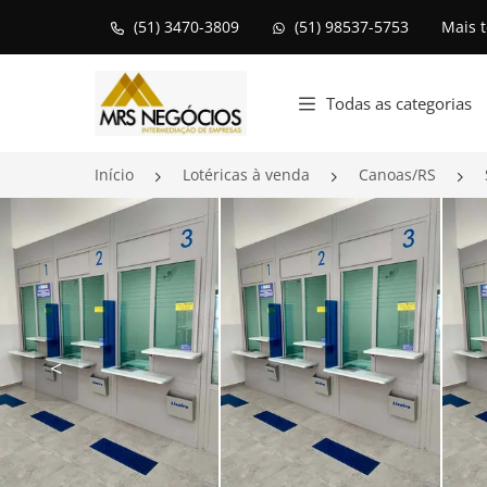
(51) 3470-3809
(51) 98537-5753
Mais 
Página inicial
Todas as categorias
Início
Lotéricas à venda
Canoas/RS
<