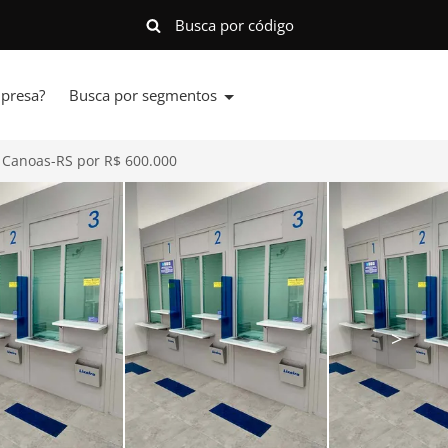
presa?
Busca por segmentos
, Canoas-RS por R$ 600.000
>