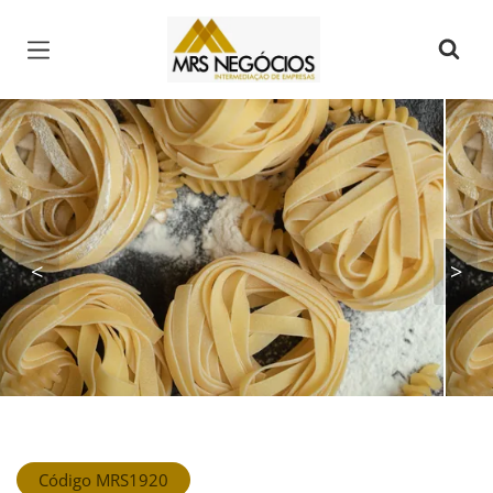
Página inicial
<
>
Código MRS1920