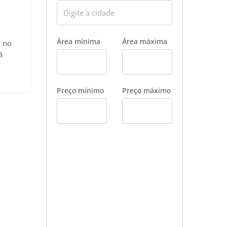
Área mínima
Área máxima
a no
á
o
el:
Preço mínimo
Preço máximo
Mais
da:
o
R$
uido:
: Sob
dido
com o
;
tuda