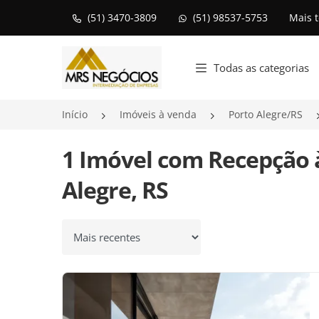
(51) 3470-3809
(51) 98537-5753
Mais 
Página inicial
Todas as categorias
Início
Imóveis à venda
Porto Alegre/RS
1 Imóvel com Recepção 
Alegre, RS
Ordenar por