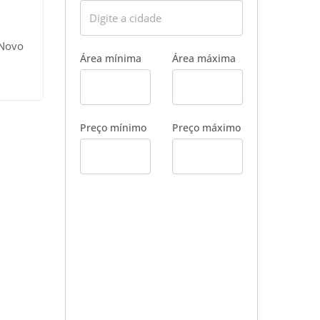
 Novo
Área mínima
Área máxima
 uma
 Ao
ais.
Preço mínimo
Preço máximo
 a
ia e
eg. a
Atual
agram
nda
S
: R$
4,00;