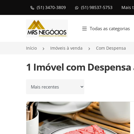
(51) 3470-3809
(51) 98537-5753
Mais 
Página inicial
Todas as categorias
Início
Imóveis à venda
Com Despensa
1 Imóvel com Despensa
Ordenar por