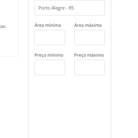
Área mínima
Área máxima
tas
uta,
a de
 com 9
Preço mínimo
Preço máximo
0) e
;
el:
às
te: 35
na