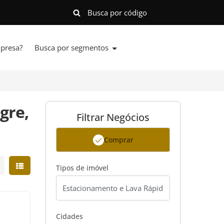
presa?
Busca por segmentos
gre,
Filtrar Negócios
Comprar
strar resultados em grade
Mostrar resultados em lista
Tipos de imóvel
²
Cidades