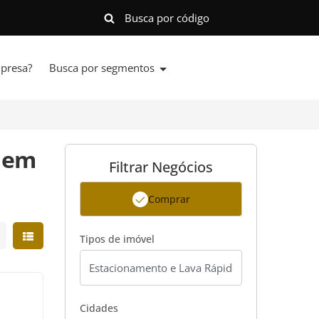
presa?
Busca por segmentos
l em
Filtrar Negócios
Comprar
strar resultados em grade
Mostrar resultados em lista
Tipos de imóvel
²
Cidades