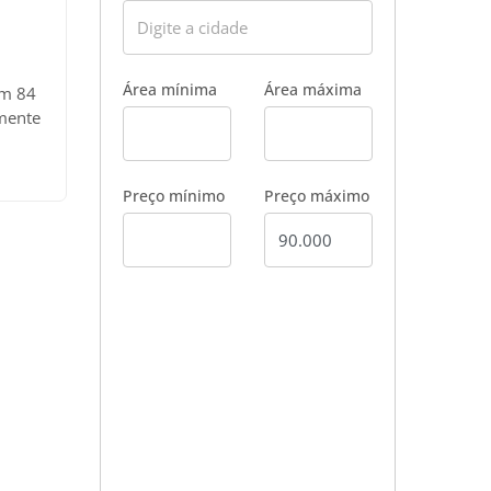
Área mínima
Área máxima
ém 84
lmente
arto,
x
Preço mínimo
Preço máximo
poço,
a.
a como
 lados
ta;
po de
 das
stente
Venda