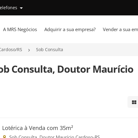
telefones
A MRS Negócios
Adquirir a sua empresa?
Vender a sua em
Cardoso/RS
Sob Consulta
ob Consulta, Doutor Maurício
Mo
Lotérica à Venda com 35m²
Sob Consulta, Doutor Maurício Cardoso-RS